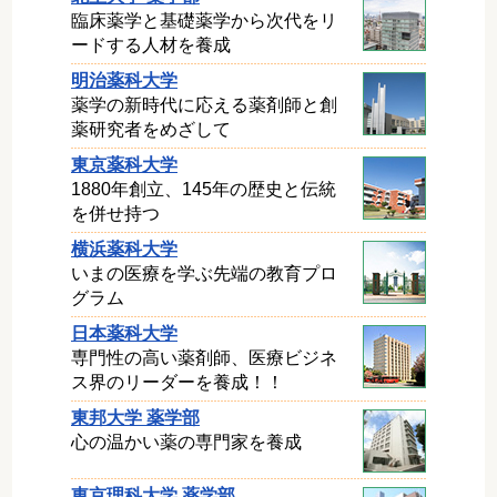
臨床薬学と基礎薬学から次代をリ
ードする人材を養成
明治薬科大学
薬学の新時代に応える薬剤師と創
薬研究者をめざして
東京薬科大学
1880年創立、145年の歴史と伝統
を併せ持つ
横浜薬科大学
いまの医療を学ぶ先端の教育プロ
グラム
日本薬科大学
専門性の高い薬剤師、医療ビジネ
ス界のリーダーを養成！！
東邦大学 薬学部
心の温かい薬の専門家を養成
東京理科大学 薬学部