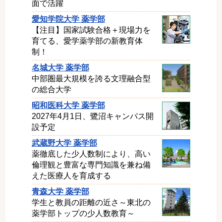
面で活躍
愛知学院大学 薬学部
【注目】国家試験合格＋現場力を
育てる、愛学薬学部の新教育体
制！
名城大学 薬学部
中部圏最大規模を誇る文理融合型
の総合大学
昭和医科大学 薬学部
2027年4月1日、鷺沼キャンパス開
設予定
武蔵野大学 薬学部
薬徹底した少人数制により、高い
倫理観と豊富な専門知識を兼ね備
えた医療人を育成する
青森大学 薬学部
学生と教員の距離の近さ～東北の
薬学部トップの少人数教育～