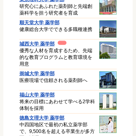
研究心にあふれた薬剤師と先端創
薬科学を担う研究者を育成
順天堂大学 薬学部
健康総合大学でできる多職種連携
城西大学 薬学部
優秀な人材を育成するため、先端
的な教育プログラムと教育環境を
用意
崇城大学 薬学部
医療現場で信頼される薬剤師へ
福山大学 薬学部
将来の目標にあわせて学べる2学科
体制を採用
徳島文理大学 薬学部
中四国地区で最初の私立薬学部
で、9,500名を超える卒業生が多方