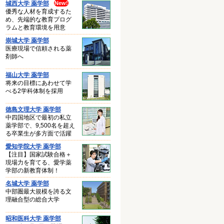
城西大学 薬学部
優秀な人材を育成するた
め、先端的な教育プログ
ラムと教育環境を用意
崇城大学 薬学部
医療現場で信頼される薬
剤師へ
福山大学 薬学部
将来の目標にあわせて学
べる2学科体制を採用
徳島文理大学 薬学部
中四国地区で最初の私立
薬学部で、9,500名を超え
る卒業生が多方面で活躍
愛知学院大学 薬学部
【注目】国家試験合格＋
現場力を育てる、愛学薬
学部の新教育体制！
名城大学 薬学部
中部圏最大規模を誇る文
理融合型の総合大学
昭和医科大学 薬学部