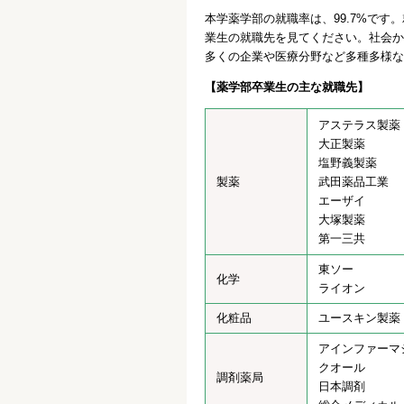
本学薬学部の就職率は、99.7%で
業生の就職先を見てください。社会か
多くの企業や医療分野など多種多様な
【薬学部卒業生の主な就職先】
アステラス製薬
大正製薬
塩野義製薬
製薬
武田薬品工業
エーザイ
大塚製薬
第一三共
東ソー
化学
ライオン
化粧品
ユースキン製薬
アインファーマ
クオール
調剤薬局
日本調剤