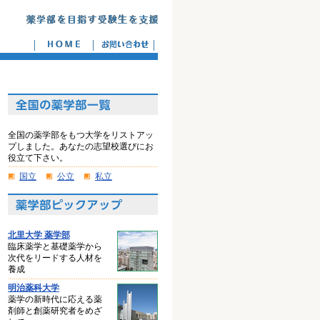
全国の薬学部をもつ大学をリストアッ
プしました。あなたの志望校選びにお
役立て下さい。
国立
公立
私立
北里大学 薬学部
臨床薬学と基礎薬学から
次代をリードする人材を
養成
明治薬科大学
薬学の新時代に応える薬
剤師と創薬研究者をめざ