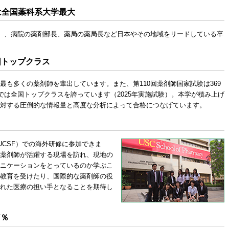
名は全国薬科系大学最大
上）、病院の薬剤部長、薬局の薬局長など日本やその地域をリードしている卒
国トップクラス
最も多くの薬剤師を輩出しています。また、第110回薬剤師国家試験は369
では全国トップクラスを誇っています（2025年実施試験）。本学が積み上げ
対する圧倒的な情報量と高度な分析によって合格につなげています。
UCSF）での海外研修に参加できま
薬剤師が活躍する現場を訪れ、現地の
ニケーションをとっているのか学ぶこ
教育を受けたり、国際的な薬剤師の役
れた医療の担い手となることを期待し
7％