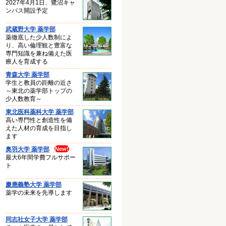
2027年4月1日、鷺沼キャ
ンパス開設予定
武蔵野大学 薬学部
薬徹底した少人数制によ
り、高い倫理観と豊富な
専門知識を兼ね備えた医
療人を育成する
青森大学 薬学部
学生と教員の距離の近さ
～東北の薬学部トップの
少人数教育～
東北医科薬科大学 薬学部
高い専門性と創造性を備
えた人材の育成を目指し
ます
奥羽大学 薬学部
最大6年間学費フルサポー
ト
慶應義塾大学 薬学部
薬学の未来を先導します
同志社女子大学 薬学部