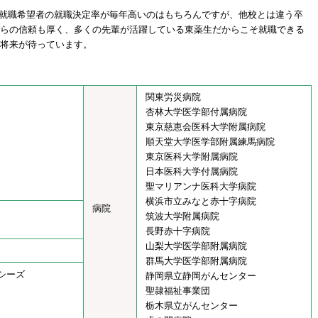
す。就職希望者の就職決定率が毎年高いのはもちろんですが、他校とは違う卒
らの信頼も厚く、多くの先輩が活躍している東薬生だからこそ就職できる
将来が待っています。
関東労災病院
杏林大学医学部付属病院
東京慈恵会医科大学附属病院
順天堂大学医学部附属練馬病院
東京医科大学附属病院
日本医科大学付属病院
聖マリアンナ医科大学病院
横浜市立みなと赤十字病院
病院
筑波大学附属病院
長野赤十字病院
山梨大学医学部附属病院
群馬大学医学部附属病院
シーズ
静岡県立静岡がんセンター
聖隷福祉事業団
栃木県立がんセンター