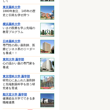
して
東京薬科大学
1880年創立、145年の歴
史と伝統を併せ持つ
横浜薬科大学
いまの医療を学ぶ先端の
教育プログラム
日本薬科大学
専門性の高い薬剤師、医
療ビジネス界のリーダー
を養成！！
東邦大学 薬学部
心の温かい薬の専門家を
養成
東京理科大学 薬学部
研究心にあふれた薬剤師
と先端創薬科学を担う研
究者を育成
順天堂大学 薬学部
健康総合大学でできる多
職種連携