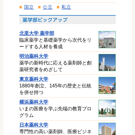
国立
公立
私立
北里大学 薬学部
臨床薬学と基礎薬学から次代をリ
ードする人材を養成
明治薬科大学
薬学の新時代に応える薬剤師と創
薬研究者をめざして
東京薬科大学
1880年創立、145年の歴史と伝統
を併せ持つ
横浜薬科大学
いまの医療を学ぶ先端の教育プロ
グラム
日本薬科大学
専門性の高い薬剤師、医療ビジネ