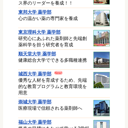
ス界のリーダーを養成！！
東邦大学 薬学部
心の温かい薬の専門家を養成
東京理科大学 薬学部
研究心にあふれた薬剤師と先端創
薬科学を担う研究者を育成
順天堂大学 薬学部
健康総合大学でできる多職種連携
城西大学 薬学部
優秀な人材を育成するため、先端
的な教育プログラムと教育環境を
用意
崇城大学 薬学部
医療現場で信頼される薬剤師へ
福山大学 薬学部