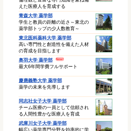
えた医療人を育成する
青森大学 薬学部
学生と教員の距離の近さ～東北の
薬学部トップの少人数教育～
東北医科薬科大学 薬学部
高い専門性と創造性を備えた人材
の育成を目指します
奥羽大学 薬学部
最大6年間学費フルサポート
慶應義塾大学 薬学部
薬学の未来を先導します
同志社女子大学 薬学部
チーム医療の一員として信頼され
る人間性豊かな医療人を育成
武庫川女子大学 薬学部
幅広い薬学専門分野を効率的に学