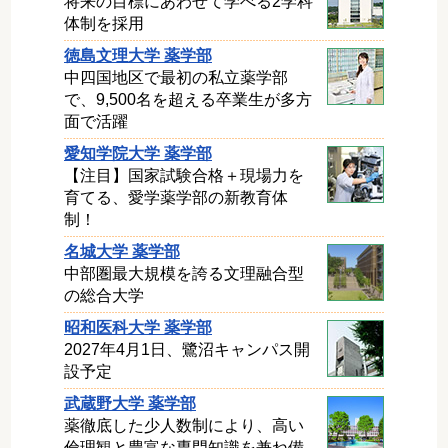
将来の目標にあわせて学べる2学科
体制を採用
徳島文理大学 薬学部
中四国地区で最初の私立薬学部
で、9,500名を超える卒業生が多方
面で活躍
愛知学院大学 薬学部
【注目】国家試験合格＋現場力を
育てる、愛学薬学部の新教育体
制！
名城大学 薬学部
中部圏最大規模を誇る文理融合型
の総合大学
昭和医科大学 薬学部
2027年4月1日、鷺沼キャンパス開
設予定
武蔵野大学 薬学部
薬徹底した少人数制により、高い
倫理観と豊富な専門知識を兼ね備